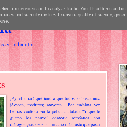
liver its services and to analyze traffic. Your IP address and us
rmance and security metrics to ensure quality of service, gene
ia
buse.
os en la batalla
ts
¡Ay el amor! qué tendrá que todos lo buscamos:
jóvenes; maduros; mayores... Por enésima vez
hemos vuelto a ver la película titulada "Y que le
gusten los perros" comedia romántica con
diálogos graciosos, sin mucho más fuste que pasar