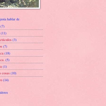
gusta hablar de
(7)
(11)
ctáculos
(3)
os
(7)
ica
(18)
ca.
(5)
ra
(1)
s cosas
(10)
ro
(14)
idores