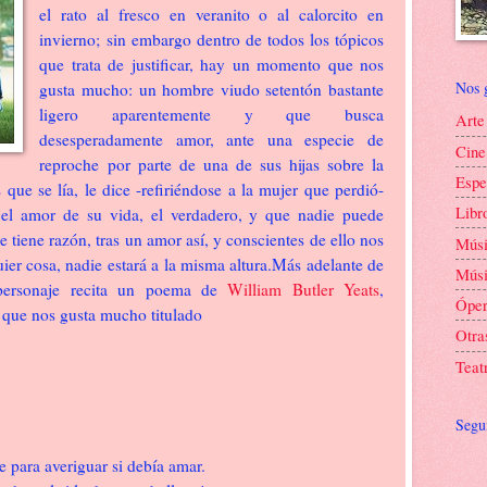
el rato al fresco en veranito o al calorcito en
invierno; sin embargo dentro de todos los tópicos
que trata de justificar, hay un momento que nos
Nos 
gusta mucho: un hombre viudo setentón bastante
ligero aparentemente y que busca
Arte
desesperadamente amor, ante una especie de
Cine
reproche por parte de una de sus hijas sobre la
Espe
 que se lía, le dice -refiriéndose a la mujer que perdió-
Libr
el amor de su vida, el verdadero, y que nadie puede
 tiene razón, tras un amor así, y conscientes de ello nos
Mús
er cosa, nadie estará a la misma altura.Más adelante de
Músi
 personaje recita un poema de
William Butler Yeats
,
Ópe
 que nos gusta mucho titulado
Otra
Teat
Segu
 para averiguar si debía amar.