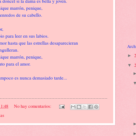
 doncel si la dama es bella y joven.
ique marrón, penique,
 enredos de su cabello.
or,
io para leer en sus labios.
mor hasta que las estrellas desaparecieran
Arch
ngulleran.
►
ique marrón, penique,
to para el amor.
▼
ampoco es nunca demasiado tarde...
11:48
No hay comentarios:
sas