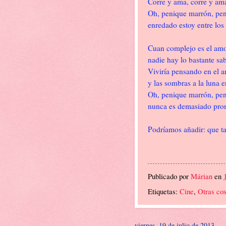
Corre y ama, corre y ama
Oh, penique marrón, pen
enredado estoy entre los
Cuan complejo es el am
nadie hay lo bastante sab
Viviría pensando en el a
y las sombras a la luna e
Oh, penique marrón, pen
nunca es demasiado pron
Podríamos añadir: que t
Publicado por
Márian
en
Etiquetas:
Cine
,
Otras co
viernes, 19 de julio de 2013