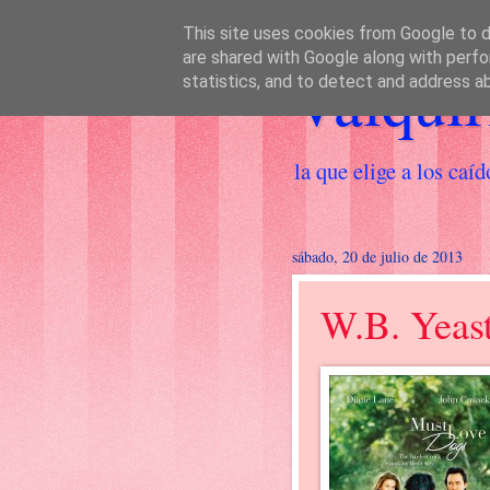
This site uses cookies from Google to de
are shared with Google along with perfo
Valquir
statistics, and to detect and address a
la que elige a los caíd
sábado, 20 de julio de 2013
W.B. Yeas