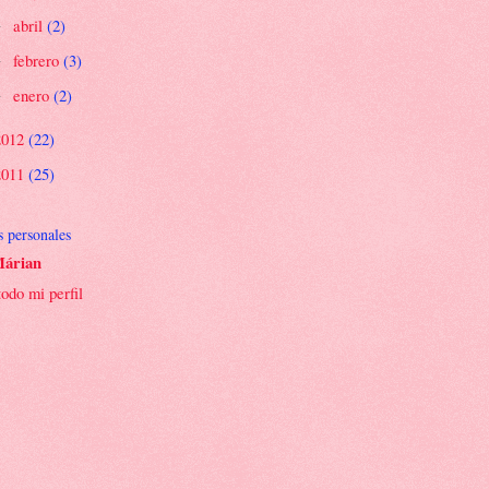
abril
(2)
►
febrero
(3)
►
enero
(2)
►
2012
(22)
2011
(25)
s personales
árian
todo mi perfil