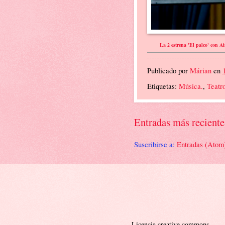
La 2 estrena 'El palco' con A
Publicado por
Márian
en
Etiquetas:
Música.
,
Teatr
Entradas más reciente
Suscribirse a:
Entradas (Atom
Licencia creative commons