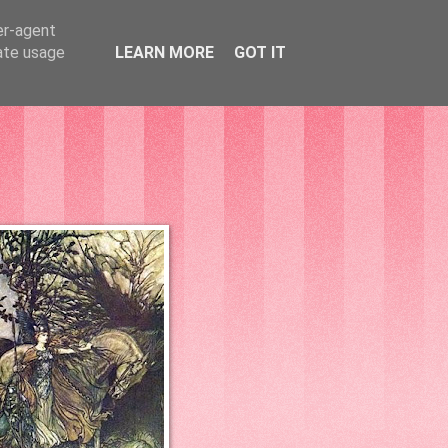
er-agent
rate usage
LEARN MORE
GOT IT