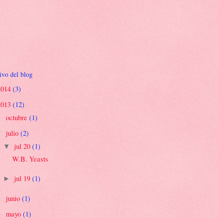
ivo del blog
2014
(3)
2013
(12)
octubre
(1)
►
julio
(2)
▼
jul 20
(1)
▼
W.B. Yeasts
jul 19
(1)
►
junio
(1)
►
mayo
(1)
►