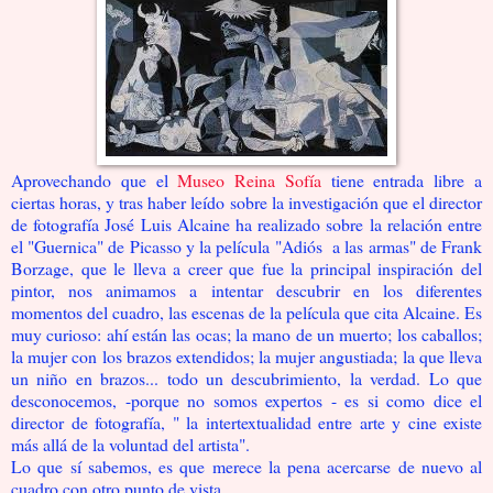
Aprovechando que el
Museo Reina Sofía
tiene entrada libre a
ciertas horas, y tras haber leído sobre la investigación que el director
de fotografía José Luis Alcaine ha realizado sobre la relación entre
el "Guernica" de Picasso y la película "Adiós a las armas" de Frank
Borzage, que le lleva a creer que fue la principal inspiración del
pintor, nos animamos a intentar descubrir en los diferentes
momentos del cuadro, las escenas de la película que cita Alcaine. Es
muy curioso: ahí están las ocas; la mano de un muerto; los caballos;
la mujer con los brazos extendidos; la mujer angustiada; la que lleva
un niño en brazos... todo un descubrimiento, la verdad. Lo que
desconocemos, -porque no somos expertos - es si como dice el
director de fotografía, " la intertextualidad entre arte y cine existe
más allá de la voluntad del artista".
Lo que sí sabemos, es que merece la pena acercarse de nuevo al
cuadro con otro punto de vista.