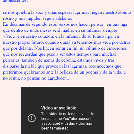
se nos quiebra la voz, y unas espesas lágrimas riegan nuestro atónito
rostro y nos impiden seguir adelante.
En décimas de segundo esos versos nos hacen pensar : en una hija
que dentro de unos meses será madre; en su infancia siempre
vívida en nuestro corazón; en la infancia de su futuro hijo; en
nuestro propio futuro, cuando quizá ya tenemos más vida por detrás
que por delante. Nos hacen sentir en fin, un cúmulo de emociones
que nos recuerdan que pese a ser estos tiempos para muchas
personas, también de nanas de cebolla, estamos vivos y tras
disiparse la niebla que provocan las lágrimas, reconocemos que
preferimos quebrarnos ante la belleza de un poema y de la vida, a
no sentir, no pensar, no agradecer...