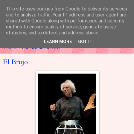
This site uses cookies from Google to deliver its services
Valquiria
and to analyze traffic. Your IP address and user-agent are
shared with Google along with performance and security
metrics to ensure quality of service, generate usage
la que elige a los caídos en la batalla
statistics, and to detect and address abuse.
LEARN MORE
GOT IT
viernes, 21 de octubre de 2011
El Brujo