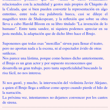
relacionados con la actualidad y gestos más propios de Chiquito de
la Calzada, que si bien pueden convertir la representación en algo
entretino, entre toda esa palabrería hueca, casi se diluye el
magnífico texto de Shakespeare, y la reflexión que sobre su obra
lleva a cabo Harold Bloom en su libro titulado "La invención de lo
humano". Entre tanta sandez, ni siquiera podemos apreciar en su
justa medida, la adaptación que de dicho libro hace el Brujo.
Suponemos que todas esas "morcillas" sirven para llenar el teatro,
pero no aportan nada a la escena, ni al espectador ávido de otras
sutilezas.
Nos parece una lástima, porque como hemos dicho anteriormente,
el Brujo es un gran actor y por supuesto reconocemos que
desarrolla un gran trabajo, pero tanta superficialidad buscando la
risa fácil, no nos interesa.
Si nos gustó, y mucho, la intervención del violinista Javier Alejano,
a quien el Brujo llega a utilizar como apoyo cuando pierde el hilo de
la narración.
La próxima vez, intentaremos no dejarnos convencer por los cantos
de sirena.