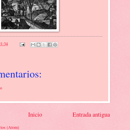
21:34
mentarios:
io
Inicio
Entrada antigua
rios (Atom)