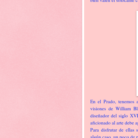
bien valen el sofocante 
En el Prado, tenemos a
visiones de William Bla
diseñador del siglo XVI
aficionado al arte debe 
Para disfrutar de ellas
algún caso, un poco de p