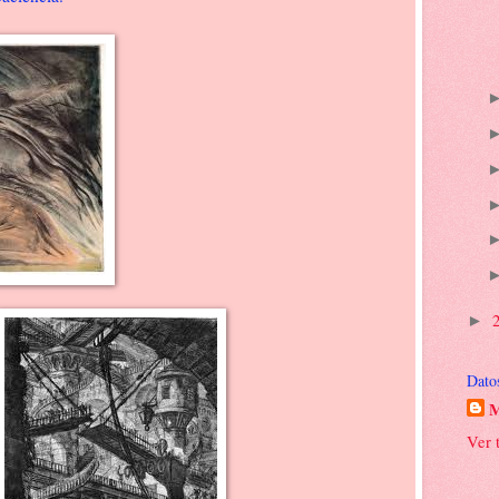
►
Dato
M
Ver 