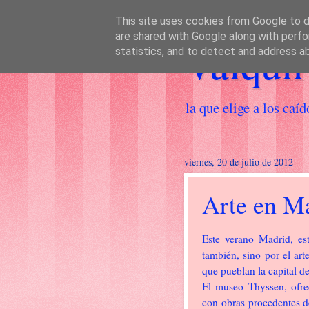
This site uses cookies from Google to de
are shared with Google along with perfo
Valquir
statistics, and to detect and address a
la que elige a los caíd
viernes, 20 de julio de 2012
Arte en M
Este verano Madrid, es
también, sino por el ar
que pueblan la capital d
El museo Thyssen, ofre
con obras procedentes 