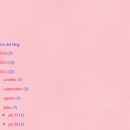
ivo del blog
2014
(3)
2013
(12)
2012
(22)
octubre
(1)
►
septiembre
(2)
►
agosto
(3)
►
julio
(3)
▼
jul 23
(1)
►
jul 20
(1)
▼