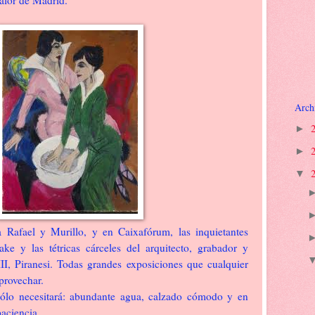
calor de Madrid.
Arch
►
►
▼
 Rafael y Murillo, y en Caixafórum, las inquietantes
ke y las tétricas cárceles del arquitecto, grabador y
II, Piranesi. Todas grandes exposiciones que cualquier
aprovechar.
 sólo necesitará: abundante agua, calzado cómodo y en
aciencia.