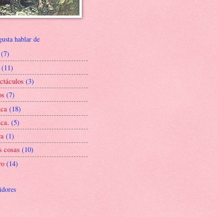
gusta hablar de
(7)
(11)
ctáculos
(3)
os
(7)
ica
(18)
ca.
(5)
ra
(1)
s cosas
(10)
ro
(14)
idores