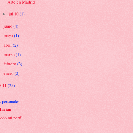
Arte en Madrid
jul 10
(1)
►
junio
(4)
►
mayo
(1)
►
abril
(2)
►
marzo
(1)
►
febrero
(3)
►
enero
(2)
►
2011
(25)
s personales
árian
todo mi perfil