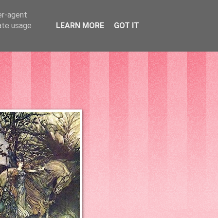
er-agent
rate usage
LEARN MORE
GOT IT