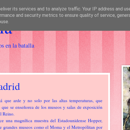
liver its services and to analyze traffic. Your IP address and us
rmance and security metrics to ensure quality of service, gene
ia
buse.
os en la batalla
adrid
tá que arde y no solo por las altas temperaturas, que
te que se enseñorea de los museos y salas de exposición
el Reino.
ce una magnífica muestra del Estadounidense Hopper,
de grandes museos como el Moma y el Metropólitan por